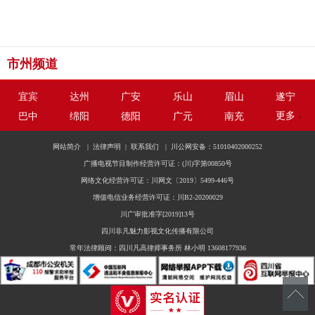
市州频道
宜宾
达州
广安
乐山
眉山
遂宁
更多
巴中
绵阳
德阳
广元
南充
网站简介
|
法律声明
|
联系我们
|
川公网安备：51010402000252
广播电视节目制作经营许可证：(川)字第00850号
网络文化经营许可证：川网文〔2019〕5499-446号
增值电信业务经营许可证：川B2-20200029
川广审批准字[2019]13号
四川非凡魅力影视文化传播有限公司
常年法律顾问：四川凡高律师事务所 林小明 13608177936