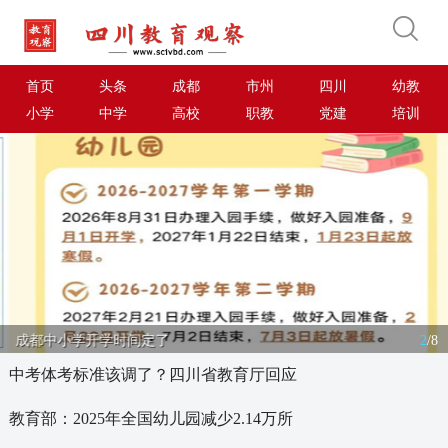
首页
头条
成都
市州
四川
幼教
小学
中学
高校
职教
党建
培训
成都中小学开学时间定了
2
/
8
中考体考标准该调了？四川省教育厅回应
教育部：2025年全国幼儿园减少2.14万所